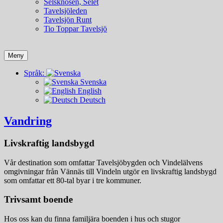
Selsknösen, Selet
Tavelsjöleden
Tavelsjön Runt
Tio Toppar Tavelsjö
Meny
Språk:
Svenska
English
Deutsch
Vandring
Livskraftig landsbygd
Vår destination som omfattar Tavelsjöbygden och Vindelälvens
omgivningar från Vännäs till Vindeln utgör en livskraftig landsbygd
som omfattar ett 80-tal byar i tre kommuner.
Trivsamt boende
Hos oss kan du finna familjära boenden i hus och stugor