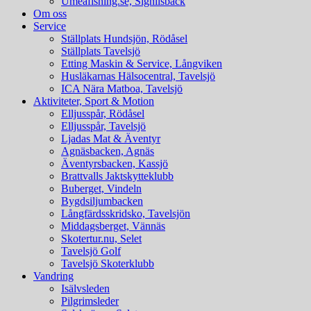
Umeafishing.se, Signilsbäck
Om oss
Service
Ställplats Hundsjön, Rödåsel
Ställplats Tavelsjö
Etting Maskin & Service, Långviken
Husläkarnas Hälsocentral, Tavelsjö
ICA Nära Matboa, Tavelsjö
Aktiviteter, Sport & Motion
Elljusspår, Rödåsel
Elljusspår, Tavelsjö
Ljadas Mat & Äventyr
Agnäsbacken, Agnäs
Äventyrsbacken, Kassjö
Brattvalls Jaktskytteklubb
Buberget, Vindeln
Bygdsiljumbacken
Långfärdsskridsko, Tavelsjön
Middagsberget, Vännäs
Skotertur.nu, Selet
Tavelsjö Golf
Tavelsjö Skoterklubb
Vandring
Isälvsleden
Pilgrimsleder