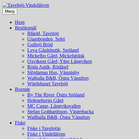
Meny
Gästvänlig landsbygd
Tavelsjö-Vindelälven
Hem
Besöksmål
Blåeld, Tavelsjö
Glassbonden, Selet
Gullsjö Bröd
Leva Gårdsbutik, Spöland
Mickelbo Gård, Mickelsträsk
Oxvikens Gård, Yttre Långviken
Röda Antik, Rödåsel
Slöjdarnas Hus, Vännäsby
Walhalla B&B, Östra Vännfors
Wärdshuset Tavelsjö
Boende
By The River, Östra Spöland
Heleneborgs Gård
MC Camp, Långviksvallen
Stefan Gotthardsson, Västerbacka
Wallhalla B&B, Östra Vännfors
Fiske
Fiske i Tavelsjön
Fiske i Vindelälven