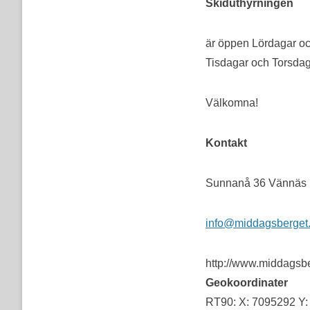
Skiduthyrningen
är öppen Lördagar o
Tisdagar och Torsdag
Välkomna!
Kontakt
Sunnanå 36 Vännäs
info@middagsberget
http://www.middagsb
Geokoordinater
RT90: X: 7095292 Y