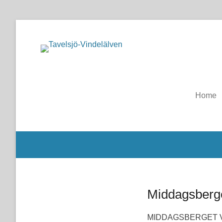
Gästvänlig landsbygd
Tavelsjö-Vindelälve
Home
Middagsberg
MIDDAGSBERGET 