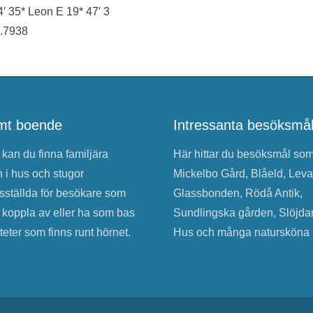
 35* Leon E 19* 47′ 3
9.7938
mt boende
Intressanta besöksmå
kan du finna familjära
Här hittar du besöksmål so
 i hus och stugor
Mickelbo Gård, Blåeld, Leva
sställda för besökare som
Glassbonden, Rödå Antik,
 koppla av eller ha som bas
Sundlingska gården, Slöjda
iteter som finns runt hörnet.
Hus och många natursköna p