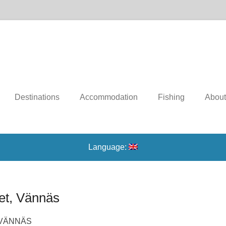
n
Destinations
Accommodation
Fishing
About
Language:
et, Vännäs
VÄNNÄS