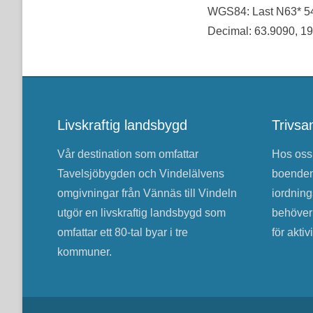
WGS84: Last N63* 54′
Decimal: 63.9090, 1
Livskraftig landsbygd
Trivsa
Vår destination som omfattar
Hos oss 
Tavelsjöbygden och Vindelälvens
boenden
omgivningar från Vännäs till Vindeln
iordning
utgör en livskraftig landsbygd som
behöver
omfattar ett 80-tal byar i tre
för aktiv
kommuner.