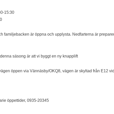
30-15:30
00
h familjebacken är öppna och upplysta. Nedfarterna är prepa
 denna säsong är att vi byggt en ny knapplift
vägen öppen via Vännäsby/OKQ8, vägen är skyltad från E12 vid 
arie öppettider, 0935-20345