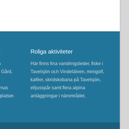
l
Roliga aktiviteter
m
Här finns fina vandringsleder, fiske i
 Gård,
Tavelsjön och Vindelälven, minigolf,
kaféer, skridskobana på Tavelsjön,
rnas
elljusspår samt flera alpina
latser.
anläggningar i närområdet.