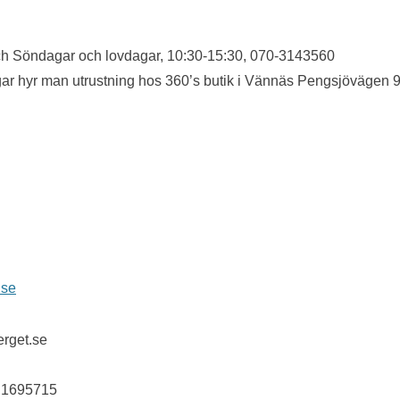
ch Söndagar och lovdagar, 10:30-15:30, 070-3143560
ar hyr man utrustning hos 360’s butik i Vännäs Pengsjövägen 
.se
erget.se
: 1695715