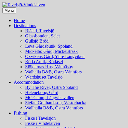
Menu
Gästvänlig landsbygd
Tavelsjö-Vindelälven
Home
Destinations
Blåeld, Tavelsjö
Glassbonden, Selet
Gullsjö Bröd
Leva Gårdsbutik, Spöland
Mickelbo Gård, Mickelsträsk
Oxvikens Gård, Yttre Långviken
Röda Antik, Rödåsel
Slöjdarnas Hus, Vännäsby
Walhalla B&B, Östra Vännfors
Wärdshuset Tavelsjö
Accommodation
By The River, Östra Spöland
Heleneborgs Gård
MC Camp, Långviksvallen
Stefan Gotthardsson, Västerbacka
Wallhalla B&B, Östra Vännfors
Fishing
Fiske i Tavelsjön
Fiske i Vindelälven