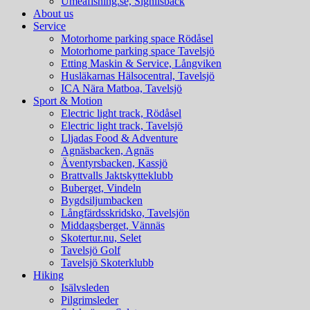
Umeafishing.se, Signilsbäck
About us
Service
Motorhome parking space Rödåsel
Motorhome parking space Tavelsjö
Etting Maskin & Service, Långviken
Husläkarnas Hälsocentral, Tavelsjö
ICA Nära Matboa, Tavelsjö
Sport & Motion
Electric light track, Rödåsel
Electric light track, Tavelsjö
Lljadas Food & Adventure
Agnäsbacken, Agnäs
Äventyrsbacken, Kassjö
Brattvalls Jaktskytteklubb
Buberget, Vindeln
Bygdsiljumbacken
Långfärdsskridsko, Tavelsjön
Middagsberget, Vännäs
Skotertur.nu, Selet
Tavelsjö Golf
Tavelsjö Skoterklubb
Hiking
Isälvsleden
Pilgrimsleder