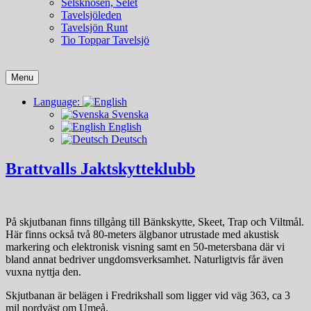
Selsknösen, Selet
Tavelsjöleden
Tavelsjön Runt
Tio Toppar Tavelsjö
Menu
Language:
Svenska
English
Deutsch
Brattvalls Jaktskytteklubb
På skjutbanan finns tillgång till Bänkskytte, Skeet, Trap och Viltmål.
Här finns också två 80-meters älgbanor utrustade med akustisk
markering och elektronisk visning samt en 50-metersbana där vi
bland annat bedriver ungdomsverksamhet. Naturligtvis får även
vuxna nyttja den.
Skjutbanan är belägen i Fredrikshall som ligger vid väg 363, ca 3
mil nordväst om Umeå.