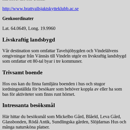
http://www.brattvallsjaktskytteklubb.ac.se
Geokoordinater
Lat. 64.0649, Long. 19.9960
Livskraftig landsbygd
Vår destination som omfattar Tavelsjöbygden och Vindelälvens
omgivningar från Vännäs till Vindeln utgör en livskraftig landsbygd
som omfattar ett 80-tal byar i tre kommuner.
Trivsamt boende
Hos oss kan du finna familjära boenden i hus och stugor
iordningsställda för besökare som behöver koppla av eller ha som
bas för aktiviteter som finns runt hörnet.
Intressanta besöksmål
Här hittar du besöksmål som Mickelbo Gård, Blåeld, Leva Gård,
Glassbonden, Rödå Antik, Sundlingska gården, Slöjdarnas Hus och
många natursköna platser.