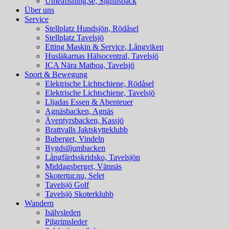
Umeafishing.se, Signilsbäck
Über uns
Service
Stellplatz Hundsjön, Rödåsel
Stellplatz Tavelsjö
Etting Maskin & Service, Långviken
Husläkarnas Hälsocentral, Tavelsjö
ICA Nära Matboa, Tavelsjö
Sport & Bewegung
Elektrische Lichtschiene, Rödåsel
Elektrische Lichtschiene, Tavelsjö
Lljadas Essen & Abenteuer
Agnäsbacken, Agnäs
Äventyrsbacken, Kassjö
Brattvalls Jaktskytteklubb
Buberget, Vindeln
Bygdsiljumbacken
Långfärdsskridsko, Tavelsjön
Middagsberget, Vännäs
Skotertur.nu, Selet
Tavelsjö Golf
Tavelsjö Skoterklubb
Wandern
Isälvsleden
Pilgrimsleder