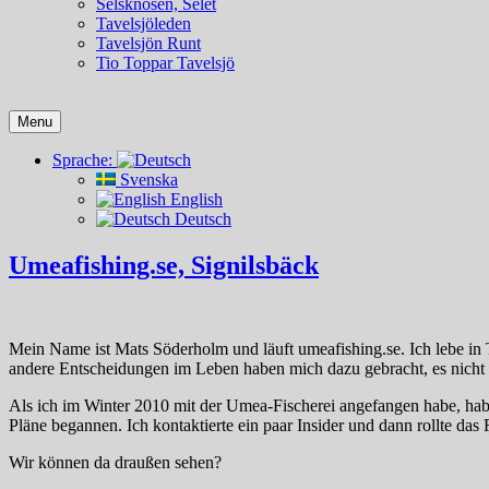
Selsknösen, Selet
Tavelsjöleden
Tavelsjön Runt
Tio Toppar Tavelsjö
Menu
Sprache:
Svenska
English
Deutsch
Umeafishing.se, Signilsbäck
Mein Name ist Mats Söderholm und läuft umeafishing.se. Ich lebe in T
andere Entscheidungen im Leben haben mich dazu gebracht, es nicht z
Als ich im Winter 2010 mit der Umea-Fischerei angefangen habe, habe 
Pläne begannen. Ich kontaktierte ein paar Insider und dann rollte das 
Wir können da draußen sehen?