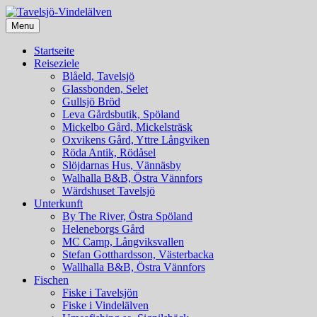
Menu
Gästvänlig landsbygd
Tavelsjö-Vindelälven
Startseite
Reiseziele
Blåeld, Tavelsjö
Glassbonden, Selet
Gullsjö Bröd
Leva Gårdsbutik, Spöland
Mickelbo Gård, Mickelsträsk
Oxvikens Gård, Yttre Långviken
Röda Antik, Rödåsel
Slöjdarnas Hus, Vännäsby
Walhalla B&B, Östra Vännfors
Wärdshuset Tavelsjö
Unterkunft
By The River, Östra Spöland
Heleneborgs Gård
MC Camp, Långviksvallen
Stefan Gotthardsson, Västerbacka
Wallhalla B&B, Östra Vännfors
Fischen
Fiske i Tavelsjön
Fiske i Vindelälven